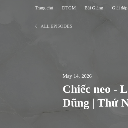
Trang chủ
ĐTGM
Bài Giảng
Giải đáp
ALL EPISODES
May 14, 2026
Chiếc neo - 
Dũng | Thứ N