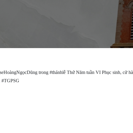
useHoàngNgọcDũng trong #thánhlễ Thứ Năm tuần VI Phục sinh, cử hàn
vụ #TGPSG