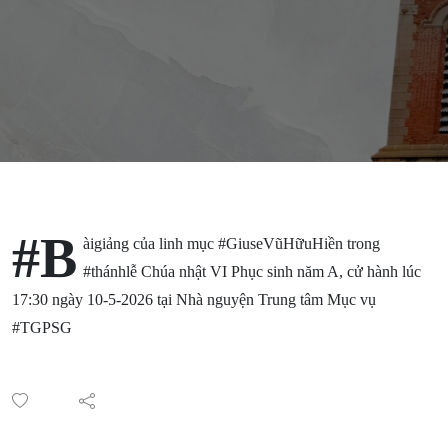
Đaminh
Lê Công
Nguyên |
Chúa
nhật VI
Phục sinh
#B
àigiảng của linh mục #GiuseVũHữuHiền trong
#thánhlễ Chúa nhật VI Phục sinh năm A, cử hành lúc
năm A
17:30 ngày 10-5-2026 tại Nhà nguyện Trung tâm Mục vụ
#TGPSG