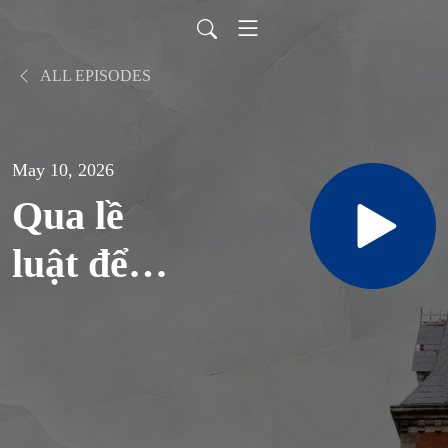
ALL EPISODES
May 10, 2026
Qua lề
luật để
nên một
trong tình
yêu - Lm