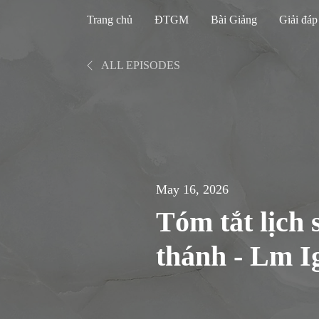
Trang chủ
ĐTGM
Bài Giảng
Giải đáp
ALL EPISODES
May 16, 2026
Tóm tắt lịch 
thánh - Lm I