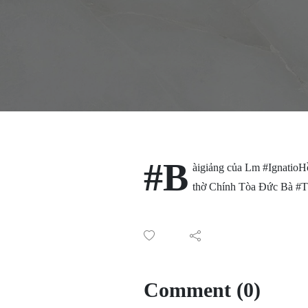
#B
àigiảng của Lm #IgnatioH
thờ Chính Tòa Đức Bà 
Comment (0)