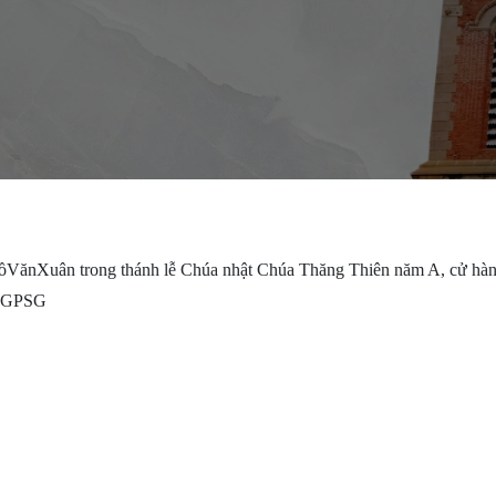
ồVănXuân trong thánh lễ Chúa nhật Chúa Thăng Thiên năm A, cử hành
#TGPSG