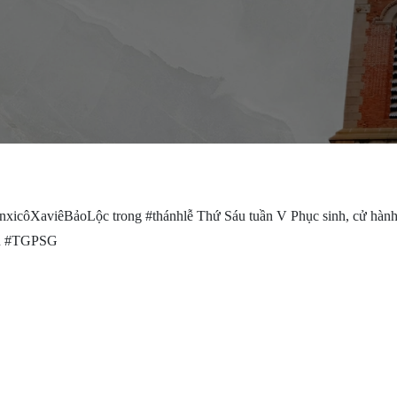
anxicôXaviêBảoLộc trong #thánhlễ Thứ Sáu tuần V Phục sinh, cử hành
vụ #TGPSG