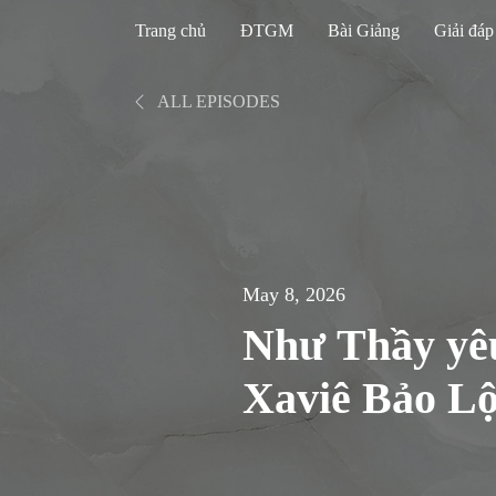
Trang chủ
ĐTGM
Bài Giảng
Giải đáp
ALL EPISODES
May 8, 2026
Như Thầy yê
Xaviê Bảo Lộ
sinh