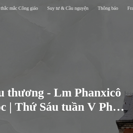
 thắc mắc Công giáo
Suy tư & Cầu nguyện
Thông báo
Fra
u thương - Lm Phanxicô
c | Thứ Sáu tuần V Phục