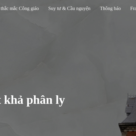
 thắc mắc Công giáo
Suy tư & Cầu nguyện
Thông báo
Fra
t khả phân ly