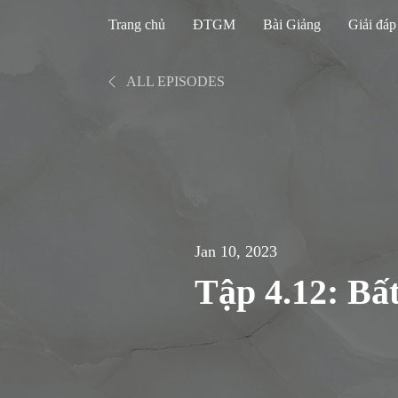
Trang chủ
ĐTGM
Bài Giảng
Giải đáp
ALL EPISODES
Jan 10, 2023
Tập 4.12: Bấ