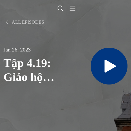
ALL EPISODES
Jan 26, 2023
Tập 4.19:
Giáo hội
là mẹ và
là thầy