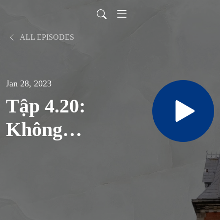
ALL EPISODES
Jan 28, 2023
Tập 4.20:
Không
biết
không thể
phục vụ