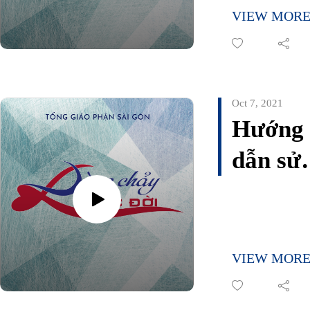
vọng c
VIEW MOR
giới Y 
chăm s
bệnh
Oct 7, 2021
Hướng
nhân
dẫn sử
Covid
dụng
-19
thuốc
cho F0
VIEW MOR
tại nhà 