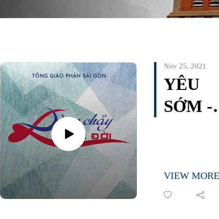
Nov 25, 2021
YÊU
SỚM -
Lm
Gioan
Bt.
VIEW MOR
Phươn
Đình