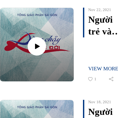
Toại
Nov 22, 2021
Người
trẻ và
những
thách 
của đời
VIEW MOR
sống
1
Tâm
Cảm
Nov 18, 2021
Người
Tính