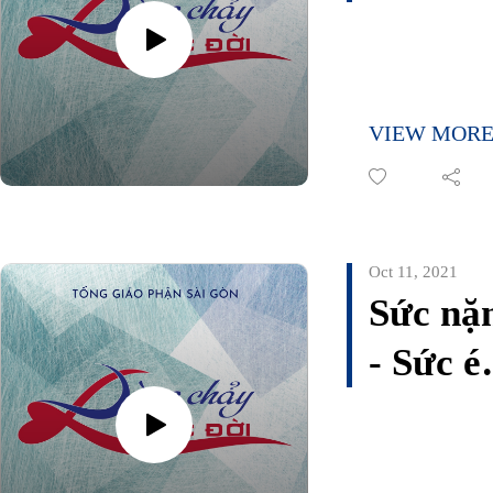
gia đìn
Đình
10 ngư
Toại
nhiễm
VIEW MOR
Covid
Oct 11, 2021
Sức nặ
- Sức é
- Niềm
vui - H