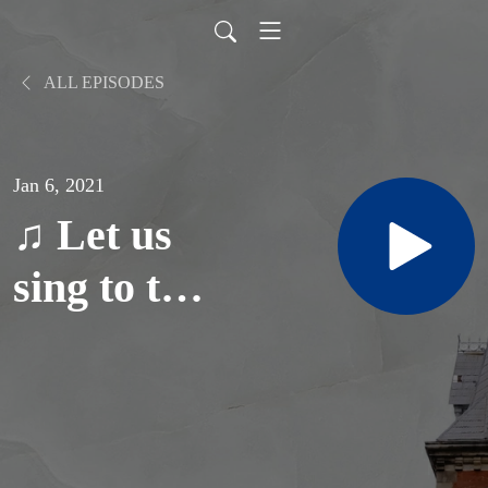
ALL EPISODES
Jan 6, 2021
♫ Let us
sing to the
Lord
(Taizé)