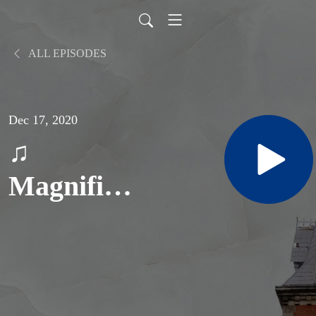
ALL EPISODES
Dec 17, 2020
♫
Magnificat
(St: Hoàng
Kim)