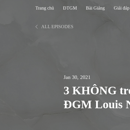
Trang chủ
ĐTGM
Bài Giảng
Giải đáp
ALL EPISODES
Jan 30, 2021
3 KHÔNG tro
ĐGM Louis 