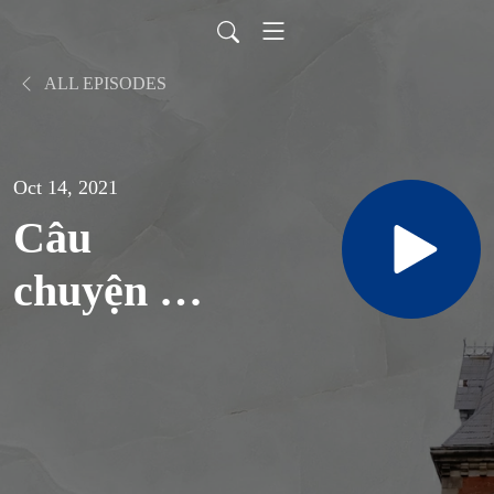
ALL EPISODES
Oct 14, 2021
Câu
chuyện 1
gia đình
10 người
nhiễm