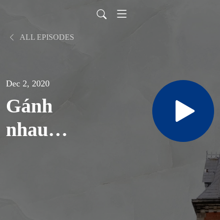
ALL EPISODES
Dec 2, 2020
Gánh
nhau
trong đời
(St:
Phanxicô)