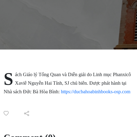
VÀ DIỄN
GIẢI
S
ách Giáo lý Tổng Quan và Diễn giải do Linh mục Phanxicô
Xaviê Nguyễn Hai Tính, SJ chủ biên. Được phát hành tại
Nhà sách Đức Bà Hòa Bình:
https://ducbahoabinhbooks-osp.com