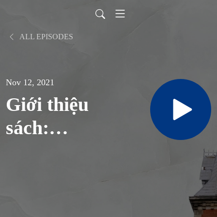
ALL EPISODES
Nov 12, 2021
Giới thiệu
sách:
GIÁO LÝ
TỔNG
QUAN