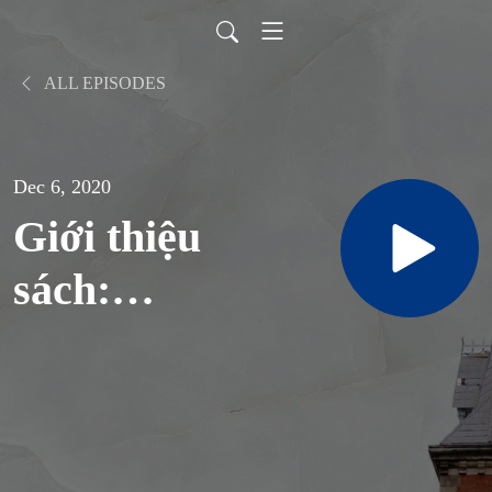
ALL EPISODES
Dec 6, 2020
Giới thiệu
sách:
TRUYỆN
KỂ ĐÊM
GIÁNG