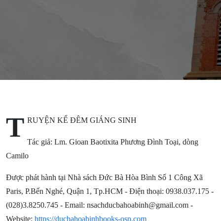
SINH
T
RUYỆN KỂ ĐÊM GIÁNG SINH
Tác giả: Lm. Gioan Baotixita Phương Đình Toại, dòng
Camilo
Được phát hành tại Nhà sách Đức Bà Hòa Bình Số 1 Công Xã
Paris, P.Bến Nghé, Quận 1, Tp.HCM - Điện thoại: 0938.037.175 -
(028)3.8250.745 - Email: nsachducbahoabinh@gmail.com -
Website:
https://ducbahoabinhbooks-osp.com