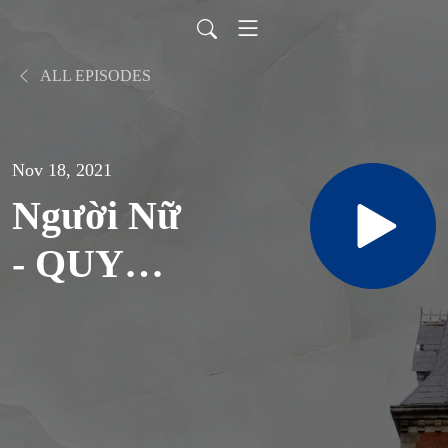
ALL EPISODES
Nov 18, 2021
Người Nữ
- QUYỀN
LỰC
MỀM |
Lm.