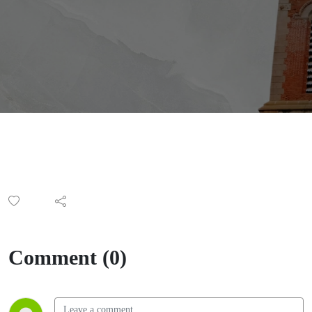
Yêu” -
Lm.
Gioan Bt.
Phương
Đình Toại
Comment (0)