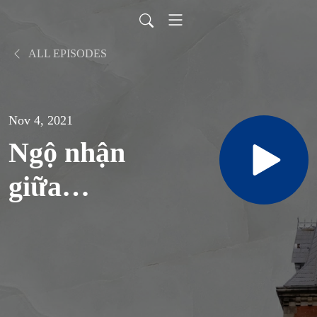
ALL EPISODES
Nov 4, 2021
Ngộ nhận
giữa
”Thần
tượng” và
”Tình