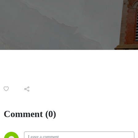
Đức
Maria và
Thánh
Giuse (Lc
2, 41-52)
Comment (0)