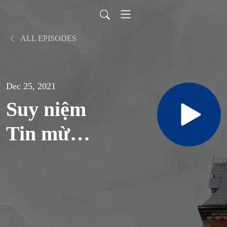
ALL EPISODES
Dec 25, 2021
Suy niệm
Tin mừng
lễ Thánh
Gia: Chúa
Giêsu,