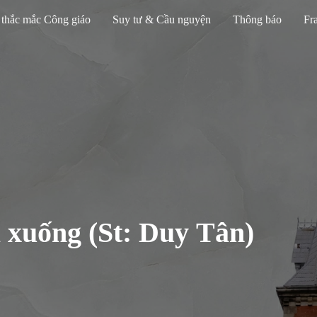
 thắc mắc Công giáo
Suy tư & Cầu nguyện
Thông báo
Fra
 xuống (St: Duy Tân)