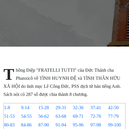
TUTTI của
Đức Thánh
Cha
Phanxicô
T
hông Điệp "FRATELLI TUTTI" của Đức Thánh cha
Phanxicô về TÌNH HUYNH ĐỆ và TÌNH THÂN HỮU
XÃ HỘI do linh mục Lê Công Đức, PSS dịch từ bản tiếng Anh.
Sách nói có 287 số được chia thành 8 chương.
1-8
9-14
15-28
29-31
32-36
37-41
42-50
51-53
54-55
56-62
63-68
69-71
72-76
77-79
80-83
84-86
87-90
91-94
95-96
97-98
99-100