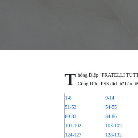
T
hông Điệp "FRATELLI TUTT
Công Đức, PSS dịch từ bản tiế
1-8
9-14
51-53
54-55
80-83
84-86
101-102
103-105
124-127
128-132