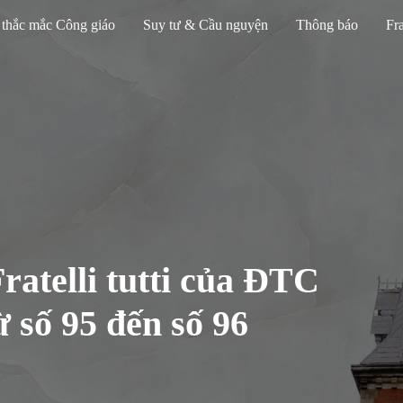
 thắc mắc Công giáo
Suy tư & Cầu nguyện
Thông báo
Fra
ratelli tutti của ĐTC
 số 95 đến số 96