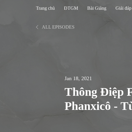
Trang chủ
ĐTGM
Bài Giảng
Giải đáp
ALL EPISODES
Jan 18, 2021
Thông Điệp F
Phanxicô - Từ