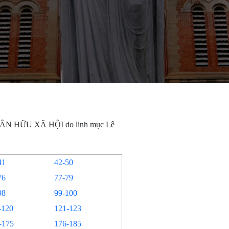
HÂN HỮU XÃ HỘI do linh mục Lê
41
42-50
76
77-79
98
99-100
-120
121-123
-175
176-185