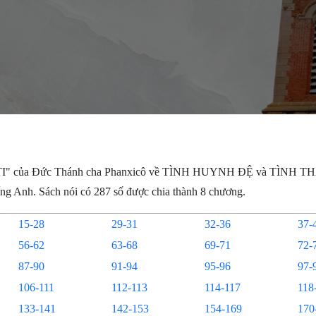
I" của Đức Thánh cha Phanxicô về TÌNH HUYNH ĐỆ và TÌNH T
ng Anh. Sách nói có 287 số được chia thành 8 chương.
15-28
29-31
32-36
37-
56-62
63-68
69-71
72-
87-90
91-94
95-96
97-
106-111
112-113
114-117
118
133-141
142-153
154-169
170