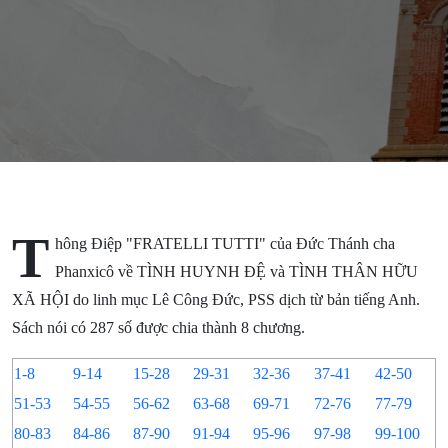
Phanxicô
- Từ số
118 đến số
120
T
hông Điệp "FRATELLI TUTTI" của Đức Thánh cha
Phanxicô về TÌNH HUYNH ĐỆ và TÌNH THÂN HỮU
XÃ HỘI do linh mục Lê Công Đức, PSS dịch từ bản tiếng Anh.
Sách nói có 287 số được chia thành 8 chương.
1-8
9-14
15-28
29-31
32-36
37-41
42-50
51-53
54-55
56-62
63-68
69-71
72-76
77-79
80-83
84-86
87-90
91-94
95-96
97-98
99-100