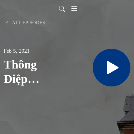
ALL EPISODES
Feb 5, 2021
Thông
Điệp
Fratelli
tutti của
ĐTC