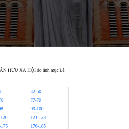
HÂN HỮU XÃ HỘI do linh mục Lê
41
42-50
76
77-79
98
99-100
-120
121-123
-175
176-185