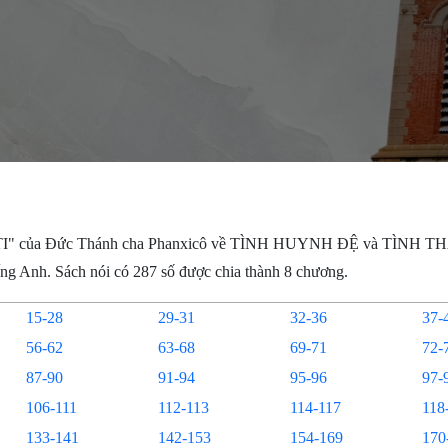
I" của Đức Thánh cha Phanxicô về TÌNH HUYNH ĐỆ và TÌNH T
ng Anh. Sách nói có 287 số được chia thành 8 chương.
15-28
29-31
32-36
37-
56-62
63-68
69-71
72-
87-90
91-94
95-96
97-
106-111
112-113
114-117
118
133-141
142-153
154-169
170