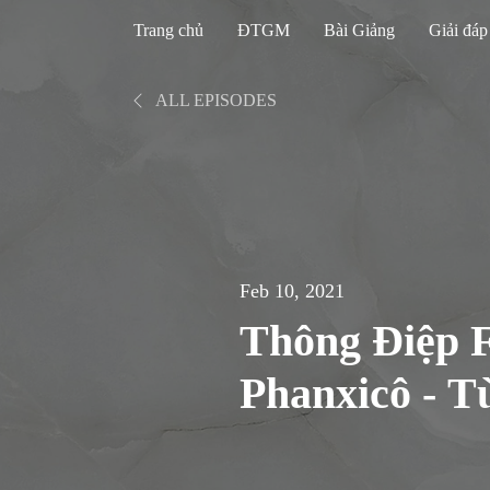
Trang chủ
ĐTGM
Bài Giảng
Giải đáp
ALL EPISODES
Feb 10, 2021
Thông Điệp F
Phanxicô - Từ