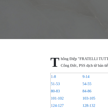
T
hông Điệp "FRATELLI TUTT
Công Đức, PSS dịch từ bản tiế
1-8
9-14
51-53
54-55
80-83
84-86
101-102
103-105
124-127
128-132