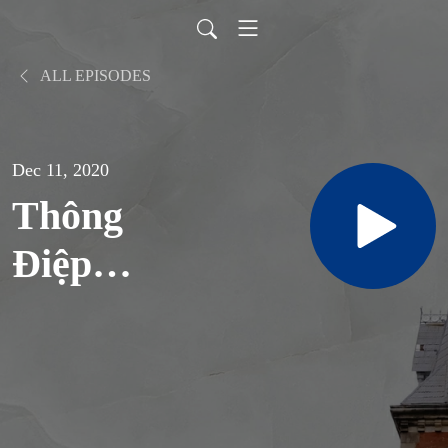
ALL EPISODES
Dec 11, 2020
Thông
Điệp
”Fratelli
tutti” của
ĐTC