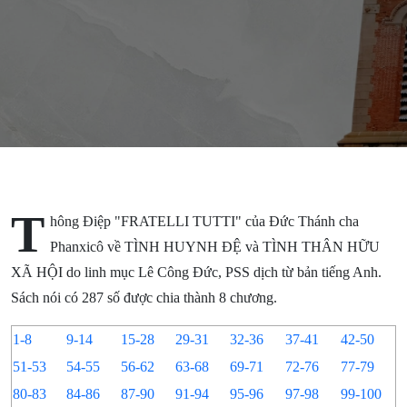
Phanxicô
- Từ số 29
đến số 31
T
hông Điệp "FRATELLI TUTTI" của Đức Thánh cha
Phanxicô về TÌNH HUYNH ĐỆ và TÌNH THÂN HỮU
XÃ HỘI do linh mục Lê Công Đức, PSS dịch từ bản tiếng Anh.
Sách nói có 287 số được chia thành 8 chương.
1-8
9-14
15-28
29-31
32-36
37-41
42-50
51-53
54-55
56-62
63-68
69-71
72-76
77-79
80-83
84-86
87-90
91-94
95-96
97-98
99-100